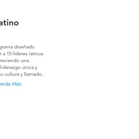
atino
ograma diseñado
a 15 líderes latinos
reciendo una
liderazgo única y
su cultura y llamado.
rende Más