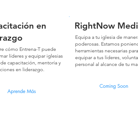
citación en
RightNow Medi
erazgo
Equipa a tu iglesia de maner
poderosas. Estamos poniend
re cómo Entrena-T puede
herramientas necesarias par
mar líderes y equipar iglesias
equipar a tus líderes, volunta
s de capacitación, mentoría y
personal al alcance de tu m
aciones en liderazgo.
Aprende Más