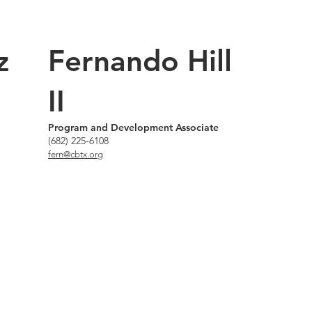
z
Fernando Hill
II
Program and Development Associate
(682) 225-6108
fern@cbtx.org