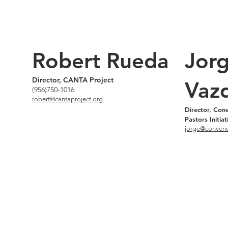
Robert Rueda
Jor
Director, CANTA Project
Vaz
(956)750-1016
robert@cantaproject.org
Director, Con
Pastors Initiat
jorge@convenc