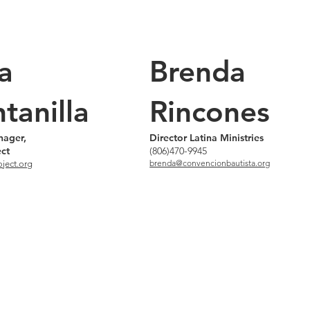
a
Brenda
tanilla
Rincones
ager,
Director Latina Ministries
ct
(806)470-9945
brenda@convencionbautista.org
ject.org