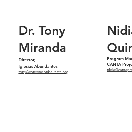
Dr. Tony
Nidi
Miranda
Quin
Program Man
Director,
CANTA Proje
Iglesias Abundantes
nidia@cantapro
tony@convencionbautista.org