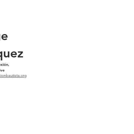
ge
quez
exión,
ive
ionbautista.org